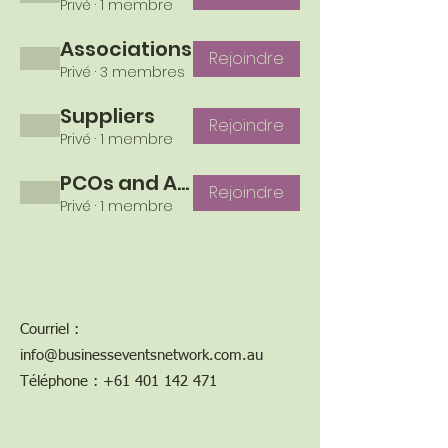
Privé
·
1 membre
Associations
Rejoindre
Privé
·
3 membres
Suppliers
Rejoindre
Privé
·
1 membre
PCOs and Agencies
Rejoindre
Privé
·
1 membre
Courriel :
info@businesseventsnetwork.com.au
Téléphone :
+61 401 142 471